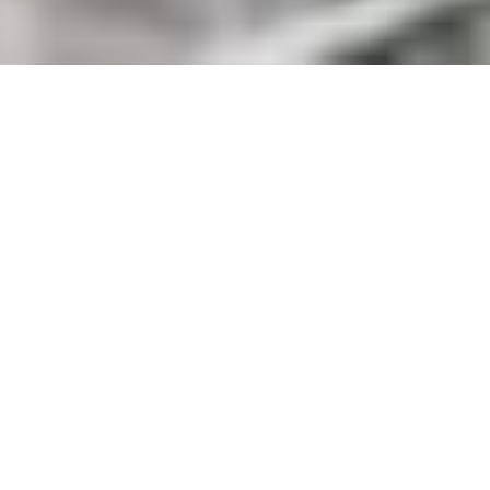
HOME
資料請求
お電話
社長ブログ「経営方針発表会。」をアップしました。
2026.07.12
NEW建築実例｜「旧中山道の懐かしき街並みを受け継ぐ
2026.06.23
家」をアップしました。
社長ブログ「韓国へ社員旅行に行ってきました。」をアッ
2026.06.22
プしました。