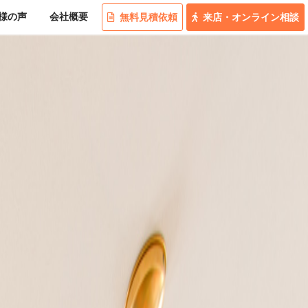
様の
声
会社概要
無料
見積
依頼
来店
・
オンライン
相談