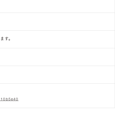
ます。
210b5e40