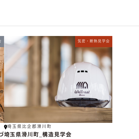
会
気密・断熱見学会
埼玉県比企郡滑川町
づ
埼玉県滑川町_構造見学会