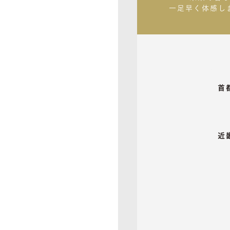
一足早く体感し
首
近