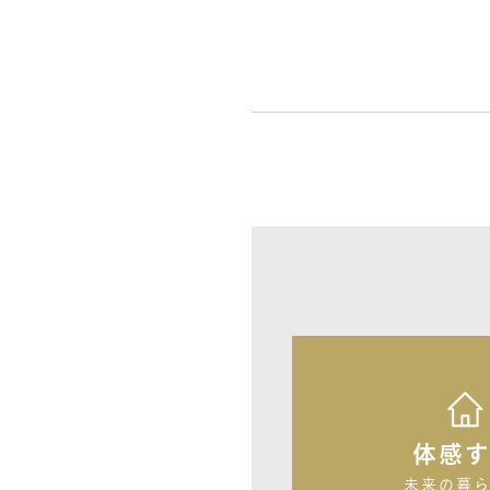
体感
未来の暮ら