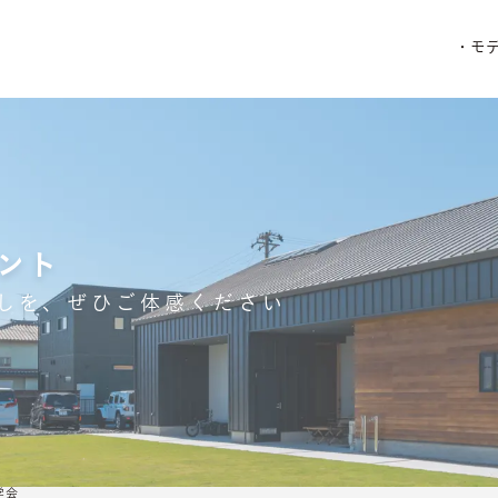
・モ
ント
しを、ぜひご体感ください
学会