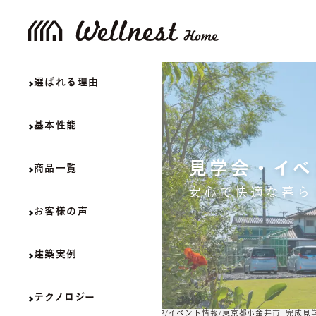
選ばれる理由
基本性能
見学会・イベ
商品一覧
安心で快適な暮ら
お客様の声
建築実例
テクノロジー
TOP
イベント情報
東京都小金井市_完成見