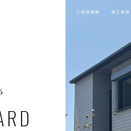
コラム
仕様について
工務店情報
施工事例
6
ARD