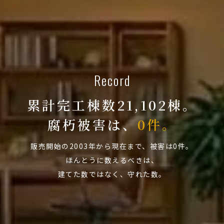
Record
累計完工棟数21,102棟。
腐朽被害は、
0件。
販売開始の2003年から現在まで、被害は0件。
ほんとうに数えるべきは、
建てた数ではなく、守れた数。