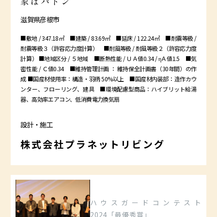
家はバトン
滋賀県彦根市
■敷地 / 347.18㎡ ■建築 / 83.69㎡ ■延床 / 122.24㎡ ■耐震等級 /
耐震等級３（許容応力度計算） ■耐風等級 / 耐風等級２（許容応力度
計算） ■地域区分 / ５地域 ■断熱性能 / ＵＡ値0.34 / ηＡ値1.5 ■気
密性能 / Ｃ値0.34 ■維持管理計画 ： 維持保全計画書（30年間）の作
成 ■国産材使用率：構造・羽柄 50%以上 ■国産材内装部：造作カウ
ンター、フローリング、建具 ■環境配慮型商品：ハイブリット給湯
器、高効率エアコン、低消費電力換気扇
設計・施工
株式会社プラネットリビング
ハウスガードコンテスト
2024「最優秀賞」