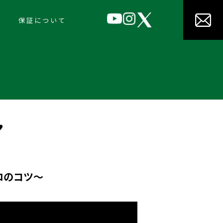
保証について
！
ロのコツ～