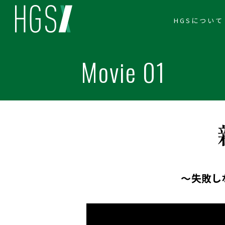
HGSについて
Movie 01
～失敗し