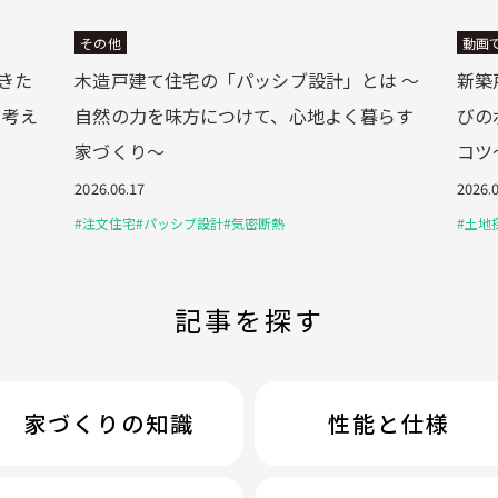
その他
動画
きた
木造戸建て住宅の「パッシブ設計」とは 〜
新築
を考え
自然の力を味方につけて、心地よく暮らす
びの
家づくり〜
コツ
2026.06.17
2026.
#注文住宅
#パッシブ設計
#気密断熱
#土地
記事を探す
家づくりの知識
性能と仕様